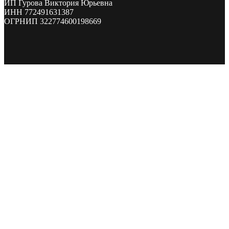
ИП Гурова Виктория Юрьевна
ИНН 772491631387
ОГРНИП 322774600198669